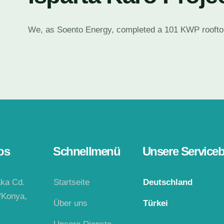
We, as Soento Energy, completed a 101 KWP rooftop 
os
Schnellmenü
Unsere Serviceb
aka Cd.
Startseite
Deutschland
/Konya,
Über uns
Türkei