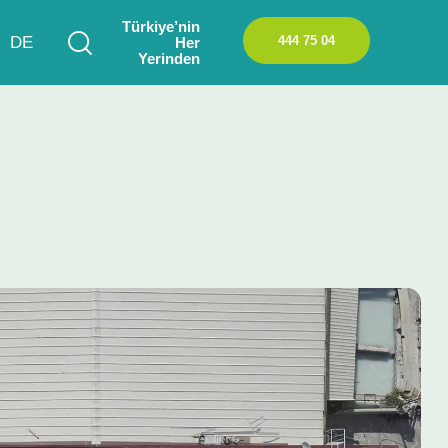
Türkiye’nin
444 75 04
DE
Her
Yerinden