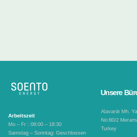
Unsere Bür
Alavardı Mh. Y
Arbeitszeit
No:80/2 Meram
Mo – Fr : 08:00 – 18:30
Turkey
Samstag – Sonntag: Geschlossen